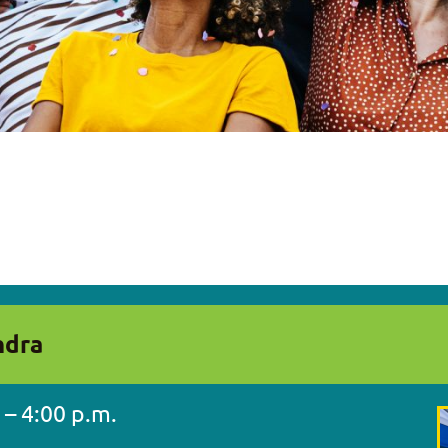
ndra
 – 4:00 p.m.