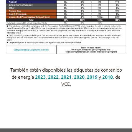
También están disponibles las etiquetas de contenido
de energía
2023
,
2022
,
2021
,
2020
,
2019
y
2018
, de
VCE.