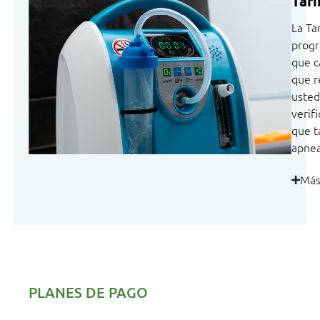
Tari
La Ta
progr
que c
que r
usted
verif
que t
apnea
Má
PLANES DE PAGO